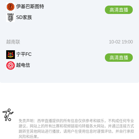
伊基巴斯图特
高清直播
SD家族
越南联
10-02 19:00
宁平FC
高清直播
越电信
免责声明：西甲直播提供的所有信息仅供参考和娱乐，不构成任何专业
建议，网站上的所有比赛和视频链接均转载各大网站，并通过连接方式
跳转至其他网站进行播放，请用户在使用信息时谨慎评估，并自行承担
风险和后果。