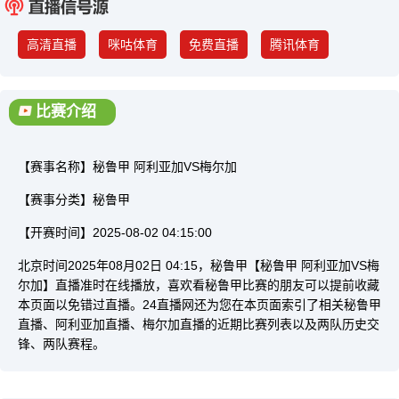
已结束
高清直播
咪咕体育
免费直播
腾讯体育
比赛介绍
【赛事名称】
秘鲁甲 阿利亚加VS梅尔加
【赛事分类】
秘鲁甲
【开赛时间】
2025-08-02 04:15:00
北京时间2025年08月02日 04:15，秘鲁甲【秘鲁甲 阿利亚加VS梅
尔加】直播准时在线播放，喜欢看秘鲁甲比赛的朋友可以提前收藏
本页面以免错过直播。24直播网还为您在本页面索引了相关秘鲁甲
直播、阿利亚加直播、梅尔加直播的近期比赛列表以及两队历史交
锋、两队赛程。