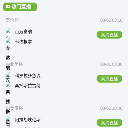
热门直播
哥伦杯
08-01 09:10
百万富翁
高清直播
卡达根拿
中北美杯
08-01 09:30
科罗拉多急流
高清直播
桑托斯拉古纳
中美俱杯
08-01 10:00
阿拉胡埃伦斯
高清直播