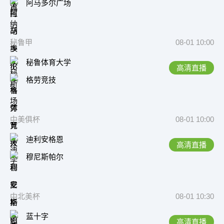
阿马多尔广场
秘鲁甲
08-01 10:00
秘鲁体育大学
高清直播
格劳竞技
中美俱杯
08-01 10:00
迪利安格恩
高清直播
穆尼斯帕尔
中北美杯
08-01 10:30
蓝十字
高清直播