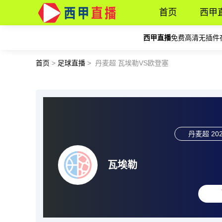
首页
西甲
西甲直播
免费高清无插件
首页
>
足球直播
>
丹麦超 瓦埃勒VS欧登塞
丹麦超
202
瓦埃勒