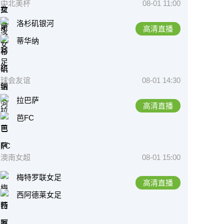
中北美杯
08-01 11:00
洛杉矶银河
高清直播
蒂华纳
球会友谊
08-01 14:30
拉巴萨
高清直播
芭FC
澳南女超
08-01 15:00
梅特罗联女足
高清直播
西阿德莱女足