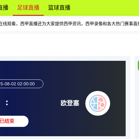
直播
足球直播
篮球直播
在线观看，西甲直播还为大家提供西甲资讯，西甲录像和各大热门赛事直
5-08-02 02:00:00
:
欧登塞
已结束