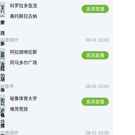
科罗拉多急流
高清直播
桑托斯拉古纳
中美俱杯
08-01 10:00
阿拉胡埃伦斯
高清直播
阿马多尔广场
秘鲁甲
08-01 10:00
秘鲁体育大学
高清直播
格劳竞技
中美俱杯
08-01 10:00