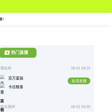
播！
热门直播
哥伦杯
08-01 09:10
百万富翁
高清直播
卡达根拿
中北美杯
08-01 09:30