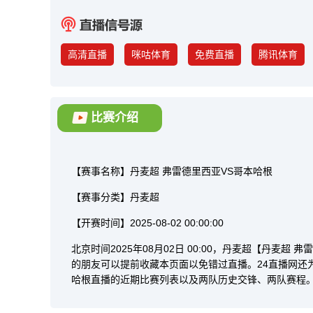
高清直播
咪咕体育
免费直播
腾讯体育
比赛介绍
【赛事名称】
丹麦超 弗雷德里西亚VS哥本哈根
【赛事分类】
丹麦超
【开赛时间】
2025-08-02 00:00:00
北京时间2025年08月02日 00:00，丹麦超【丹麦
的朋友可以提前收藏本页面以免错过直播。24直播网还
哈根直播的近期比赛列表以及两队历史交锋、两队赛程