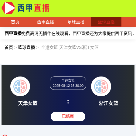
首页
西甲直播
足球直播
篮球直播
西甲直播
免费高清无插件在线观看，西甲直播还为大家提供西甲资讯
首页
>
篮球直播
>
全运女篮 天津女篮VS浙江女篮
全运女篮
2025-08-12 16:30:00
:
天津女篮
浙江