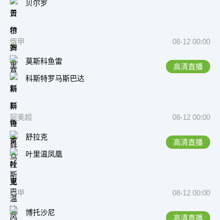
贝尔罗
俄甲
08-12 00:00
莫斯科鱼雷
高清直播
科斯特罗马斯巴达
阿美超
08-12 00:00
舒拉克
高清直播
叶里温凤凰
罗甲
08-12 00:00
博托沙尼
高清直播